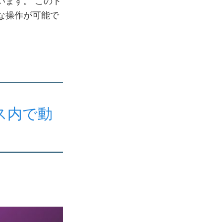
ます。 このト
な操作が可能で
ンス内で動