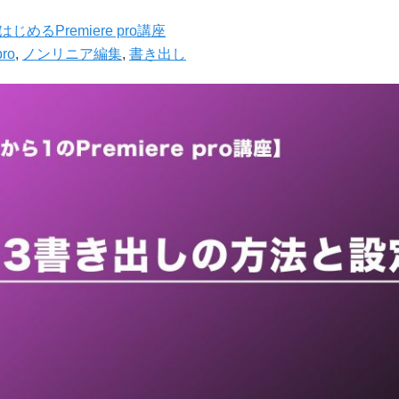
はじめるPremiere pro講座
pro
,
ノンリニア編集
,
書き出し