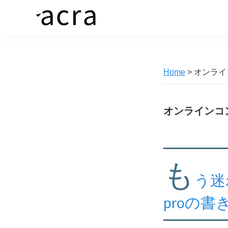
Skip
Skip
to
to
株
価
primary
main
式
値
navigation
content
会
社
あ
ア
Home
> オンラ
る
ク
ラ
商
品
オンラインコ
を、
求
め
も
る
う迷
人
へ
proの
繋
ぐ“橋”を