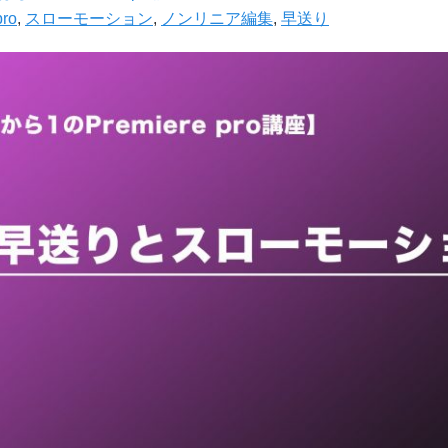
pro
,
スローモーション
,
ノンリニア編集
,
早送り