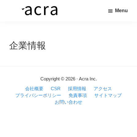
Skip
Menu
to
株
価
main
式
値
content
会
社
あ
企業情報
ア
る
ク
ラ
商
品
を、
Copyright © 2026 · Acra Inc.
求
会社概要
CSR
採用情報
アクセス
め
プライバシーポリシー
免責事項
サイトマップ
る
お問い合わせ
人
へ
繋
ぐ“橋”を