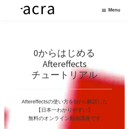
Skip
Menu
to
株
価
main
式
値
content
会
社
あ
ア
る
ク
0からはじめる
ラ
商
品
Aftereffects
を、
チュートリアル
求
め
る
Aftereffectsの使い方を0から解説した
人
【日本一わかりやすい】
へ
無料のオンライン動画講座です
繋
ぐ“橋”を