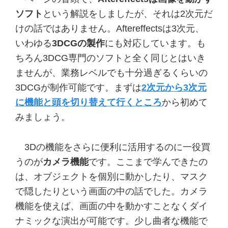
ソフト
という解説をしましたが、それは2次元だ
けの話ではありません。Aftereffectsは3次元、
いわゆる
3DCGの製作
にも対応しています。も
ちろん3DCG専門のソフトと全く同じとはいき
ませんが、業務レベルでも十分過ぎるくらいの
3DCGが制作可能です。まずは
2次元から3次元
に機能と頭を切り替えて行くところ
から初めて
みましょう。
3Dの機能をさらに便利に活用するのに一役買
うのが
カメラ機能
です。ここまで学んできたの
は、オブジェクトを個別に動かしたり、マスク
で隠したりという画面の中の話でした。カメラ
機能を使えば、画面の中を動かすことなくダイ
ナミックな演出が可能です。少し曲者な機能で