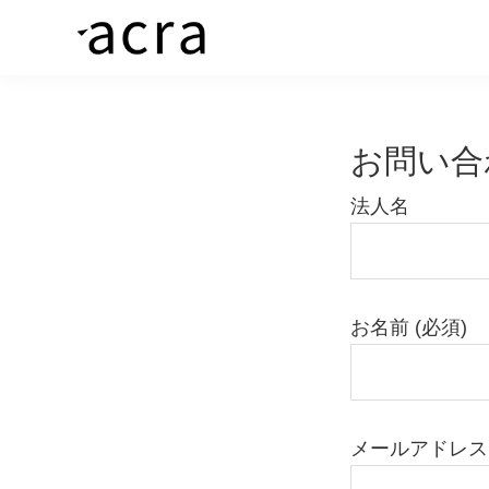
Skip
Skip
to
to
株
価
primary
main
式
値
navigation
content
会
社
あ
お問い合
ア
る
ク
ラ
商
法人名
品
を、
求
め
お名前 (必須)
る
人
へ
メールアドレス 
繋
ぐ“橋”を