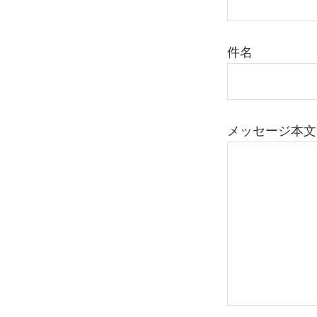
架
け
件名
る
メッセージ本文