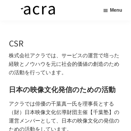
Skip
Menu
to
株
価
main
式
値
content
会
社
あ
CSR
ア
る
ク
ラ
商
株式会社アクラでは、サービスの運営で培った
品
経験とノウハウを元に社会的価値の創造のため
を、
の活動を行っています。
求
め
日本の映像文化発信のための活動
る
アクラでは俳優の千葉真一氏を理事長とする
人
（財）日本映像文化伝導財団主催【千葉塾】の
へ
運営メンバーとして、日本の映像文化の発信の
繋
ための活動をしています。
ぐ“橋”を