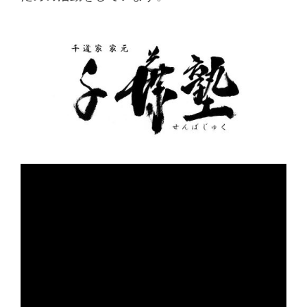
架
け
る