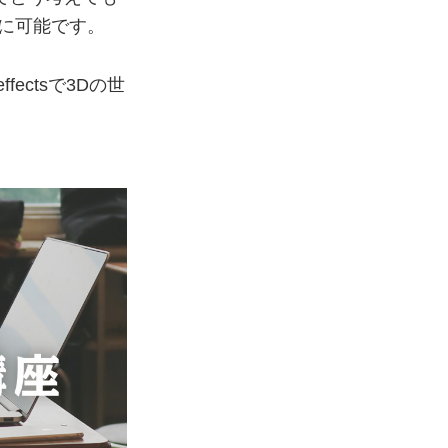
分に可能です。
ectsで3Dの世