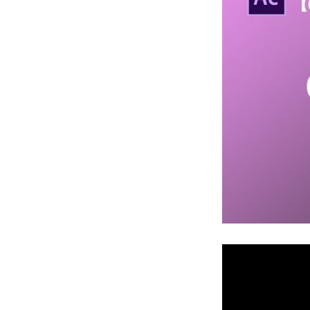
架
け
る