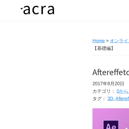
Skip
Skip
to
to
株
価
primary
main
式
値
navigation
content
会
社
あ
ア
Home
>
オンライ
る
ク
【基礎編】
ラ
商
品
を、
Aftere
求
2017年9月20日
め
カテゴリ：
0から
る
タグ：
3D
,
Afteref
人
へ
繋
ぐ“橋”を