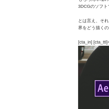
3DCGのソフ
とは言え、それも
界をどう描くの
[cta_in] [cta