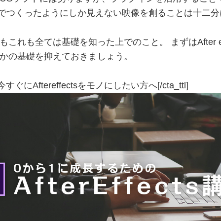
トでつくったようにしか見えない映像を創ることは十二
これも全ては基礎を知った上でのこと。 まずはAfter eff
かの基礎を抑えておきましょう。
_ttl]今すぐにAftereffectsをモノにしたい方へ[/cta_ttl]