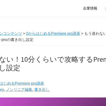
企業情報
ンコンテンツ
>
0からはじめるPremiere pro講座
> もう迷わな
re proの書き出し設定
い！10分くらいで攻略するPremier
し設定
はじめるPremiere pro講座
pro
,
ノンリニア編集
,
書き出し