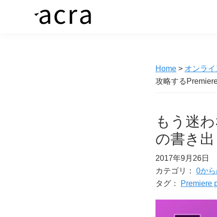
Skip
Skip
to
to
株
価
primary
main
式
値
navigation
content
会
社
あ
ア
Home
>
オンライ
る
ク
攻略するPremie
ラ
商
品
を、
もう迷わな
求
の書き出
め
る
2017年9月26日
カテゴリ：
0から
人
タグ：
Premiere 
へ
繋
ぐ“橋”を