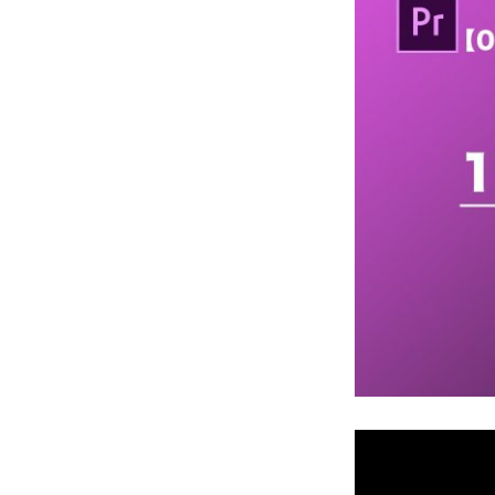
架
け
る