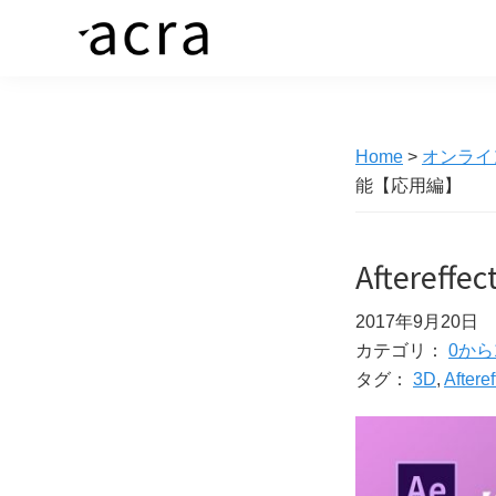
Skip
Skip
to
to
株
価
primary
main
式
値
navigation
content
会
社
あ
ア
Home
>
オンライ
る
ク
能【応用編】
ラ
商
品
を、
Aftere
求
2017年9月20日
め
カテゴリ：
0から
る
タグ：
3D
,
Afteref
人
へ
繋
ぐ“橋”を