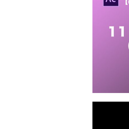
架
け
る