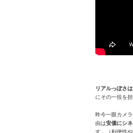
リアルっぽさは
にその一役を担
昨今一眼カメラ
由は
安価にシネ
す。（利便性や