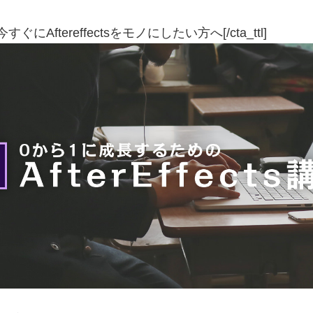
_ttl]今すぐにAftereffectsをモノにしたい方へ[/cta_ttl]