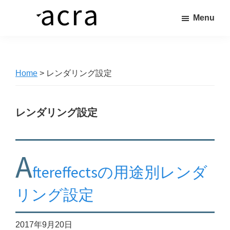
Skip
Menu
to
株
価
main
式
値
content
会
社
あ
ア
Home
> レンダリング設定
る
ク
ラ
商
品
レンダリング設定
を、
求
A
め
ftereffectsの用途別レンダ
る
人
リング設定
へ
繋
2017年9月20日
ぐ“橋”を