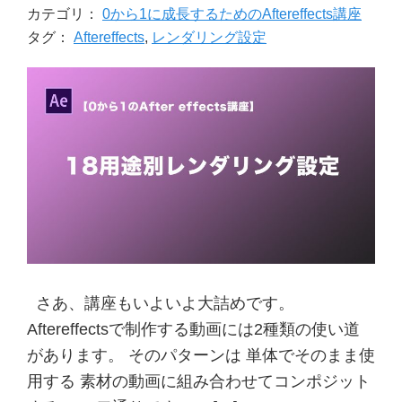
カテゴリ：
0から1に成長するためのAftereffects講座
架
タグ：
Aftereffects
,
レンダリング設定
け
る
さあ、講座もいよいよ大詰めです。
Aftereffectsで制作する動画には2種類の使い道
があります。 そのパターンは 単体でそのまま使
用する 素材の動画に組み合わせてコンポジット